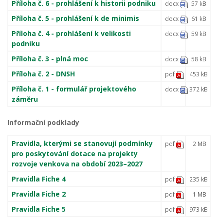
Příloha č. 6 - prohlášení k historii podniku
docx
57 kB
Příloha č. 5 - prohlášení k de minimis
docx
61 kB
Příloha č. 4 - prohlášení k velikosti
docx
59 kB
podniku
Příloha č. 3 - plná moc
docx
58 kB
Příloha č. 2 - DNSH
pdf
453 kB
Příloha č. 1 - formulář projektového
docx
372 kB
záměru
Informační podklady
Pravidla, kterými se stanovují podmínky
pdf
2 MB
pro poskytování dotace na projekty
rozvoje venkova na období 2023–2027
Pravidla Fiche 4
pdf
235 kB
Pravidla Fiche 2
pdf
1 MB
Pravidla Fiche 5
pdf
973 kB