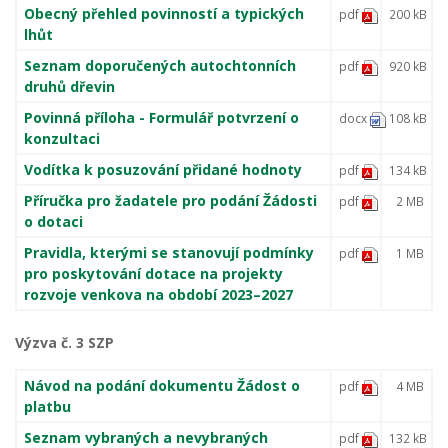
Obecný přehled povinností a typických
pdf
200 kB
lhůt
Seznam doporučených autochtonních
pdf
920 kB
druhů dřevin
Povinná příloha - Formulář potvrzení o
docx
108 kB
konzultaci
Vodítka k posuzování přidané hodnoty
pdf
134 kB
Příručka pro žadatele pro podání Žádosti
pdf
2 MB
o dotaci
Pravidla, kterými se stanovují podmínky
pdf
1 MB
pro poskytování dotace na projekty
rozvoje venkova na období 2023–2027
Výzva č. 3 SZP
Návod na podání dokumentu Žádost o
pdf
4 MB
platbu
Seznam vybraných a nevybraných
pdf
132 kB