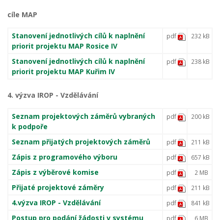
cíle MAP
Stanovení jednotlivých cílů k naplnění
pdf
232 kB
priorit projektu MAP Rosice IV
Stanovení jednotlivých cílů k naplnění
pdf
238 kB
priorit projektu MAP Kuřim IV
4. výzva IROP - Vzdělávání
Seznam projektových záměrů vybraných
pdf
200 kB
k podpoře
Seznam přijatých projektových záměrů
pdf
211 kB
Zápis z programového výboru
pdf
657 kB
Zápis z výběrové komise
pdf
2 MB
Přijaté projektové záměry
pdf
211 kB
4.výzva IROP - Vzdělávání
pdf
841 kB
Postup pro podání žádosti v systému
pdf
6 MB