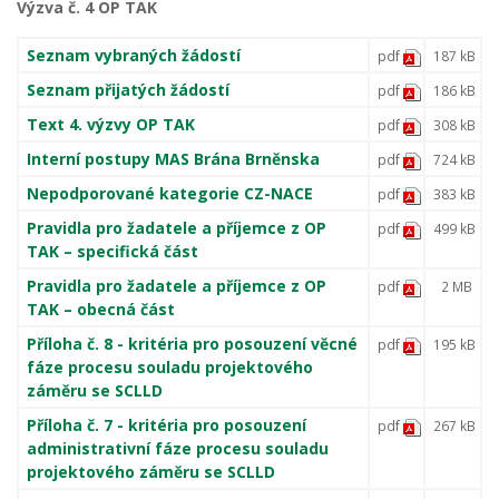
Výzva č. 4 OP TAK
Seznam vybraných žádostí
pdf
187 kB
Seznam přijatých žádostí
pdf
186 kB
Text 4. výzvy OP TAK
pdf
308 kB
Interní postupy MAS Brána Brněnska
pdf
724 kB
Nepodporované kategorie CZ-NACE
pdf
383 kB
Pravidla pro žadatele a příjemce z OP
pdf
499 kB
TAK – specifická část
Pravidla pro žadatele a příjemce z OP
pdf
2 MB
TAK – obecná část
Příloha č. 8 - kritéria pro posouzení věcné
pdf
195 kB
fáze procesu souladu projektového
záměru se SCLLD
Příloha č. 7 - kritéria pro posouzení
pdf
267 kB
administrativní fáze procesu souladu
projektového záměru se SCLLD