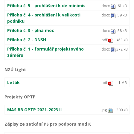
Příloha č. 5 - prohlášení k de minimis
docx
61 kB
Příloha č. 4 - prohlášení k velikosti
docx
59 kB
podniku
Příloha č. 3 - plná moc
docx
58 kB
Příloha č. 2 - DNSH
pdf
453 kB
Příloha č. 1 - formulář projektového
docx
372 kB
záměru
NZÚ Light
Leták
pdf
1 MB
Projekty OPTP
MAS BB OPTP 2021-2023 II
jpg
300 kB
Zápisy ze setkání PS pro podporu mod K