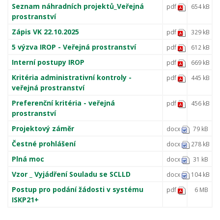
Seznam náhradních projektů_Veřejná
pdf
654 kB
prostranství
Zápis VK 22.10.2025
pdf
329 kB
5 výzva IROP - Veřejná prostranství
pdf
612 kB
Interní postupy IROP
pdf
669 kB
Kritéria administrativní kontroly -
pdf
445 kB
veřejná prostranství
Preferenční kritéria - veřejná
pdf
456 kB
prostranství
Projektový záměr
docx
79 kB
Čestné prohlášení
docx
278 kB
Plná moc
docx
31 kB
Vzor _ Vyjádření Souladu se SCLLD
docx
104 kB
Postup pro podání žádosti v systému
pdf
6 MB
ISKP21+