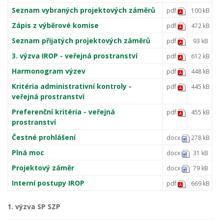
Seznam vybraných projektových záměrů
pdf
100 kB
Zápis z výběrové komise
pdf
472 kB
Seznam přijatých projektových záměrů
pdf
93 kB
3. výzva IROP - veřejná prostranství
pdf
612 kB
Harmonogram výzev
pdf
448 kB
Kritéria administrativní kontroly -
pdf
445 kB
veřejná prostranství
Preferenční kritéria - veřejná
pdf
455 kB
prostranství
Čestné prohlášení
docx
278 kB
Plná moc
docx
31 kB
Projektový záměr
docx
79 kB
Interní postupy IROP
pdf
669 kB
1. výzva SP SZP