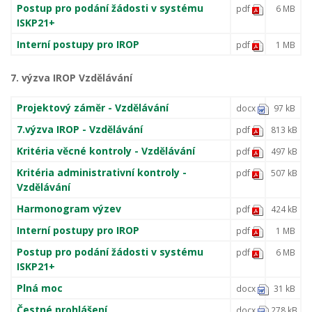
Postup pro podání žádosti v systému
pdf
6 MB
ISKP21+
Interní postupy pro IROP
pdf
1 MB
7. výzva IROP Vzdělávání
Projektový záměr - Vzdělávání
docx
97 kB
7.výzva IROP - Vzdělávání
pdf
813 kB
Kritéria věcné kontroly - Vzdělávání
pdf
497 kB
Kritéria administrativní kontroly -
pdf
507 kB
Vzdělávání
Harmonogram výzev
pdf
424 kB
Interní postupy pro IROP
pdf
1 MB
Postup pro podání žádosti v systému
pdf
6 MB
ISKP21+
Plná moc
docx
31 kB
Čestné prohlášení
docx
278 kB