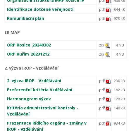
Organizační struktura MAP Rosice IV
pdf
406 kB
Identifikace dotčené veřejnosti
pdf
844 kB
Komunikační plán
pdf
973 kB
SR MAP
ORP Rosice_20240302
zip
4 MB
ORP Kuřim_20231212
zip
4 MB
2. výzva IROP - Vzdělávání
2. výzva IROP - Vzdělávání
pdf
230 kB
Preferenční kritéria Vzdělávání
pdf
182 kB
Harmonogram výzev
pdf
128 kB
Kritéria administrativní kontroly -
pdf
140 kB
Vzdělávání
Prezentace Řídícího orgánu - změny v
pdf
934 kB
IROP - vzdělávání