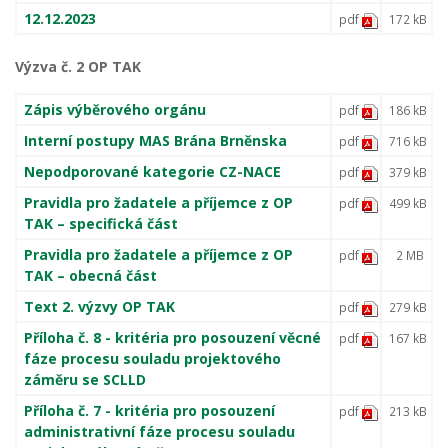
12.12.2023
pdf
172 kB
Výzva č. 2 OP TAK
Zápis výběrového orgánu
pdf
186 kB
Interní postupy MAS Brána Brněnska
pdf
716 kB
Nepodporované kategorie CZ-NACE
pdf
379 kB
Pravidla pro žadatele a příjemce z OP
pdf
499 kB
TAK – specifická část
Pravidla pro žadatele a příjemce z OP
pdf
2 MB
TAK – obecná část
Text 2. výzvy OP TAK
pdf
279 kB
Příloha č. 8 - kritéria pro posouzení věcné
pdf
167 kB
fáze procesu souladu projektového
záměru se SCLLD
Příloha č. 7 - kritéria pro posouzení
pdf
213 kB
administrativní fáze procesu souladu