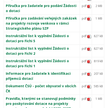
Příručka pro žadatele pro podání Žádosti
pdf
2 MB
o dotaci
Příručka pro zadávání veřejných zakázek
pdf
1 MB
na projekty rozvoje venkova v rámci
Strategického plánu SZP
Instruktážní list k vyplnění Žádosti o
pdf
827 kB
dotaci pro Fichi 5
Instruktážní list k vyplnění Žádosti o
pdf
827 kB
dotaci pro Fichi 2
Instruktážní list k vyplnění Žádosti o
pdf
819 kB
dotaci pro Fichi 1
Informace pro žadatele k identifikaci
pdf
207 kB
příjemců dotací
Dokument ČSÚ - počet obyvatel v obcích
pdf
585 kB
ČR
Pravidla, kterými se stanovují podmínky
pdf
1 MB
pro poskytování dotace na projekty