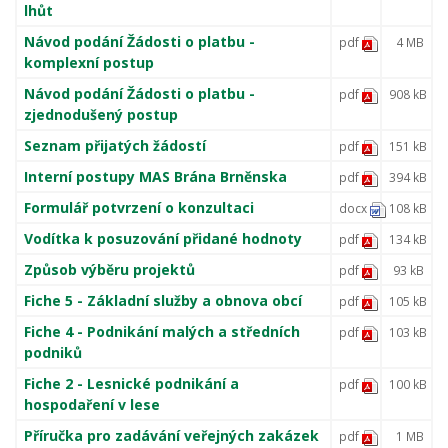
lhůt
Návod podání Žádosti o platbu -
pdf
4 MB
komplexní postup
Návod podání Žádosti o platbu -
pdf
908 kB
zjednodušený postup
Seznam přijatých žádostí
pdf
151 kB
Interní postupy MAS Brána Brněnska
pdf
394 kB
Formulář potvrzení o konzultaci
docx
108 kB
Vodítka k posuzování přidané hodnoty
pdf
134 kB
Způsob výběru projektů
pdf
93 kB
Fiche 5 - Základní služby a obnova obcí
pdf
105 kB
Fiche 4 - Podnikání malých a středních
pdf
103 kB
podniků
Fiche 2 - Lesnické podnikání a
pdf
100 kB
hospodaření v lese
Příručka pro zadávání veřejných zakázek
pdf
1 MB