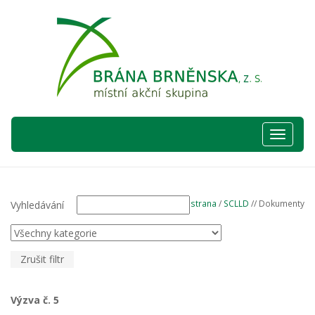
Hlavní
nabídka
Hlavní strana
/
SCLLD
// Dokumenty
Vyhledávání
Zrušit filtr
Výzva č. 5