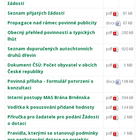
žádostí
Seznam přijatých žádostí
pdf
81 kB
Propagace nad rámec povinné publicity
docx
67 kB
Obecný přehled povinností a typických
pdf
200 kB
lhůt
Seznam doporučených autochtonních
pdf
920 kB
druhů dřevin
Dokument ČSÚ: Počet obyvatel v obcích
pdf
5 MB
České republiky
Povinná příloha - Formulář potvrzení o
docx
108 kB
konzultaci
Interní postupy MAS Brána Brněnska
pdf
394 kB
Vodítka k posuzování přidané hodnoty
pdf
134 kB
Příručka pro žadatele pro podání Žádosti
pdf
2 MB
o dotaci
Pravidla, kterými se stanovují podmínky
pdf
1 MB
pro poskytování dotace na projekty