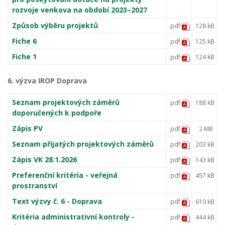
rozvoje venkova na období 2023–2027
Způsob výběru projektů
pdf
128 kB
Fiche 6
pdf
125 kB
Fiche 1
pdf
124 kB
6. výzva IROP Doprava
Seznam projektových záměrů
pdf
188 kB
doporučených k podpoře
Zápis PV
pdf
2 MB
Seznam přijatých projektových záměrů
pdf
203 kB
Zápis VK 28.1.2026
pdf
143 kB
Preferenční kritéria - veřejná
pdf
457 kB
prostranství
Text výzvy č. 6 - Doprava
pdf
610 kB
Kritéria administrativní kontroly -
pdf
444 kB