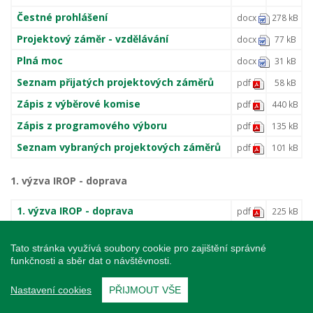
Čestné prohlášení
docx
278 kB
Projektový záměr - vzdělávání
docx
77 kB
Plná moc
docx
31 kB
Seznam přijatých projektových záměrů
pdf
58 kB
Zápis z výběrové komise
pdf
440 kB
Zápis z programového výboru
pdf
135 kB
Seznam vybraných projektových záměrů
pdf
101 kB
1. výzva IROP - doprava
1. výzva IROP - doprava
pdf
225 kB
Harmonogram výzev
pdf
128 kB
Tato stránka využívá soubory cookie pro zajištění správné
Preferenční kritéria - doprava
pdf
180 kB
funkčnosti a sběr dat o návštěvnosti.
Kritéria administrativní kontroly -
pdf
139 kB
doprava
Nastavení cookies
PŘIJMOUT VŠE
Prezentace Řídícího orgánu - změny v
pdf
1 MB