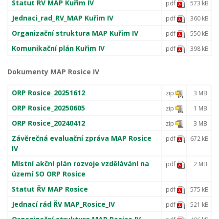
Statut RV MAP Kuřim IV
pdf
573 kB
Jednaci_rad_RV_MAP Kuřim IV
pdf
360 kB
Organizační struktura MAP Kuřim IV
pdf
550 kB
Komunikační plán Kuřim IV
pdf
398 kB
Dokumenty MAP Rosice IV
ORP Rosice_20251612
zip
3 MB
ORP Rosice_20250605
zip
1 MB
ORP Rosice_20240412
zip
3 MB
Závěrečná evaluační zpráva MAP Rosice
pdf
672 kB
IV
Místní akční plán rozvoje vzdělávání na
pdf
2 MB
území SO ORP Rosice
Statut ŘV MAP Rosice
pdf
575 kB
Jednací rád ŘV MAP_Rosice_IV
pdf
521 kB