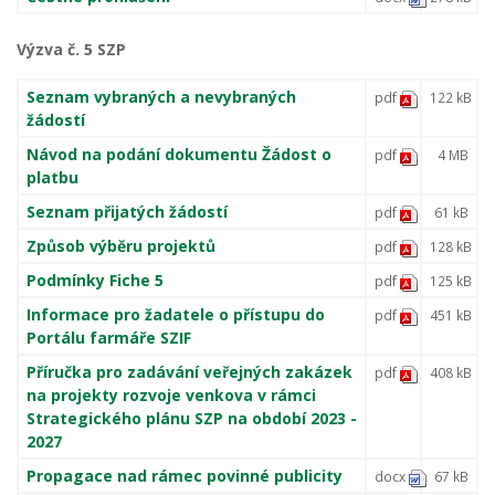
Výzva č. 5 SZP
Seznam vybraných a nevybraných
pdf
122 kB
žádostí
Návod na podání dokumentu Žádost o
pdf
4 MB
platbu
Seznam přijatých žádostí
pdf
61 kB
Způsob výběru projektů
pdf
128 kB
Podmínky Fiche 5
pdf
125 kB
Informace pro žadatele o přístupu do
pdf
451 kB
Portálu farmáře SZIF
Příručka pro zadávání veřejných zakázek
pdf
408 kB
na projekty rozvoje venkova v rámci
Strategického plánu SZP na období 2023 -
2027
Propagace nad rámec povinné publicity
docx
67 kB