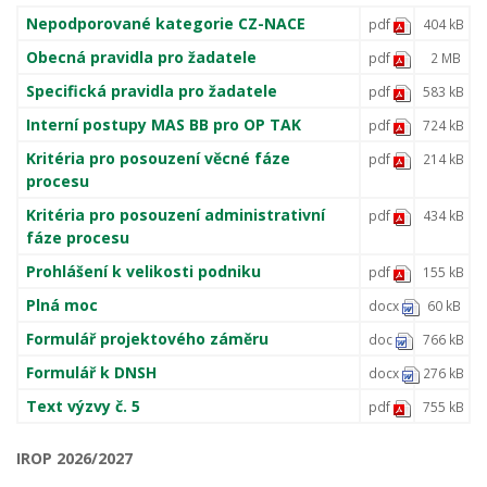
Nepodporované kategorie CZ-NACE
pdf
404 kB
Obecná pravidla pro žadatele
pdf
2 MB
Specifická pravidla pro žadatele
pdf
583 kB
Interní postupy MAS BB pro OP TAK
pdf
724 kB
Kritéria pro posouzení věcné fáze
pdf
214 kB
procesu
Kritéria pro posouzení administrativní
pdf
434 kB
fáze procesu
Prohlášení k velikosti podniku
pdf
155 kB
Plná moc
docx
60 kB
Formulář projektového záměru
doc
766 kB
Formulář k DNSH
docx
276 kB
Text výzvy č. 5
pdf
755 kB
IROP 2026/2027