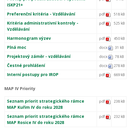
ISKP21+
Preferenční kritéria - Vzdělávání
pdf
518 kB
Kritéria administrativní kontroly -
pdf
525 kB
Vzdělávání
Harmonogram výzev
pdf
450 kB
Plná moc
docx
31 kB
Projektový záměr - vzdělávání
docx
78 kB
Čestné prohlášení
docx
278 kB
Interní postupy pro IROP
pdf
669 kB
MAP IV Priority
Seznam priorit strategického rámce
pdf
238 kB
MAP Kuřim IV do roku 2028
Seznam priorit strategického rámce
pdf
232 kB
MAP Rosice IV do roku 2028