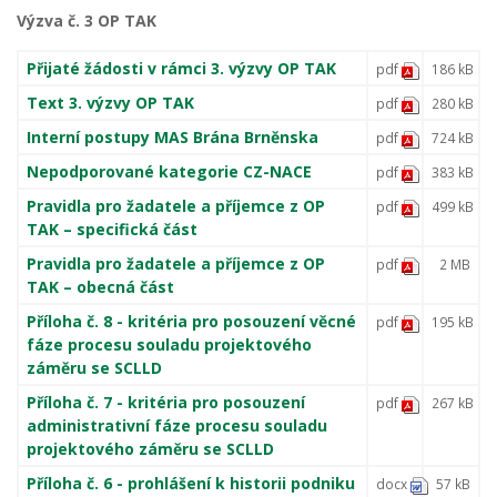
Výzva č. 3 OP TAK
Přijaté žádosti v rámci 3. výzvy OP TAK
pdf
186 kB
Text 3. výzvy OP TAK
pdf
280 kB
Interní postupy MAS Brána Brněnska
pdf
724 kB
Nepodporované kategorie CZ-NACE
pdf
383 kB
Pravidla pro žadatele a příjemce z OP
pdf
499 kB
TAK – specifická část
Pravidla pro žadatele a příjemce z OP
pdf
2 MB
TAK – obecná část
Příloha č. 8 - kritéria pro posouzení věcné
pdf
195 kB
fáze procesu souladu projektového
záměru se SCLLD
Příloha č. 7 - kritéria pro posouzení
pdf
267 kB
administrativní fáze procesu souladu
projektového záměru se SCLLD
Příloha č. 6 - prohlášení k historii podniku
docx
57 kB