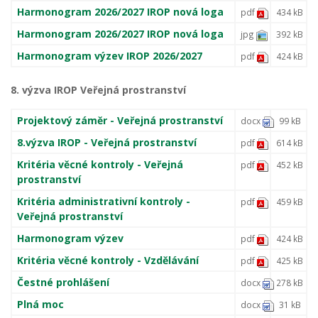
Harmonogram 2026/2027 IROP nová loga
pdf
434 kB
Harmonogram 2026/2027 IROP nová loga
jpg
392 kB
Harmonogram výzev IROP 2026/2027
pdf
424 kB
8. výzva IROP Veřejná prostranství
Projektový záměr - Veřejná prostranství
docx
99 kB
8.výzva IROP - Veřejná prostranství
pdf
614 kB
Kritéria věcné kontroly - Veřejná
pdf
452 kB
prostranství
Kritéria administrativní kontroly -
pdf
459 kB
Veřejná prostranství
Harmonogram výzev
pdf
424 kB
Kritéria věcné kontroly - Vzdělávání
pdf
425 kB
Čestné prohlášení
docx
278 kB
Plná moc
docx
31 kB