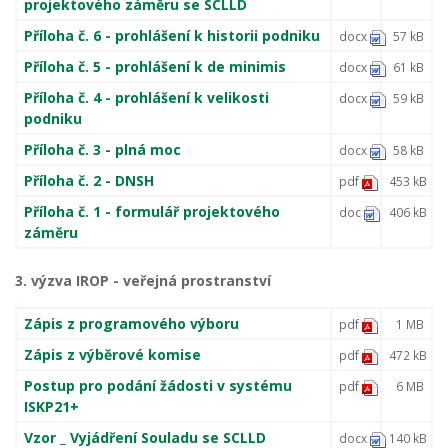
projektového záměru se SCLLD
Příloha č. 6 - prohlášení k historii podniku
docx
57 kB
Příloha č. 5 - prohlášení k de minimis
docx
61 kB
Příloha č. 4 - prohlášení k velikosti
docx
59 kB
podniku
Příloha č. 3 - plná moc
docx
58 kB
Příloha č. 2 - DNSH
pdf
453 kB
Příloha č. 1 - formulář projektového
doc
406 kB
záměru
3. výzva IROP - veřejná prostranství
Zápis z programového výboru
pdf
1 MB
Zápis z výběrové komise
pdf
472 kB
Postup pro podání žádosti v systému
pdf
6 MB
ISKP21+
Vzor _ Vyjádření Souladu se SCLLD
docx
140 kB