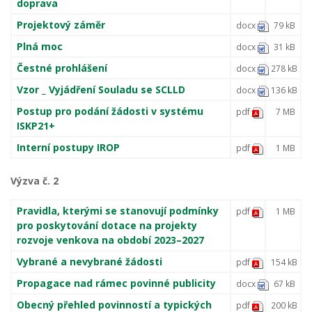
doprava
Projektový záměr
docx
79 kB
Plná moc
docx
31 kB
Čestné prohlášení
docx
278 kB
Vzor _ Vyjádření Souladu se SCLLD
docx
136 kB
Postup pro podání žádosti v systému
pdf
7 MB
ISKP21+
Interní postupy IROP
pdf
1 MB
Výzva č. 2
Pravidla, kterými se stanovují podmínky
pdf
1 MB
pro poskytování dotace na projekty
rozvoje venkova na období 2023–2027
Vybrané a nevybrané žádosti
pdf
154 kB
Propagace nad rámec povinné publicity
docx
67 kB
Obecný přehled povinností a typických
pdf
200 kB