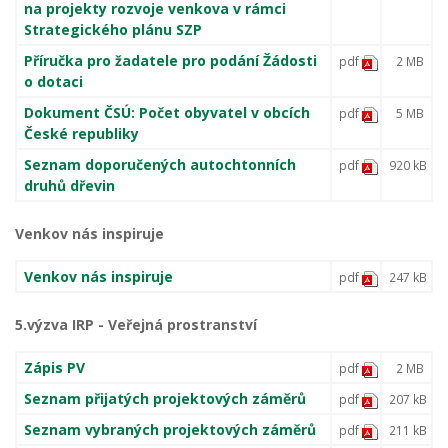
na projekty rozvoje venkova v rámci
Strategického plánu SZP
Příručka pro žadatele pro podání Žádosti
pdf
2 MB
o dotaci
Dokument ČSÚ: Počet obyvatel v obcích
pdf
5 MB
České republiky
Seznam doporučených autochtonních
pdf
920 kB
druhů dřevin
Venkov nás inspiruje
Venkov nás inspiruje
pdf
247 kB
5.výzva IRP - Veřejná prostranství
Zápis PV
pdf
2 MB
Seznam přijatých projektových záměrů
pdf
207 kB
Seznam vybraných projektových záměrů
pdf
211 kB