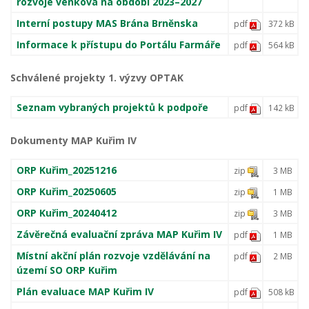
rozvoje venkova na období 2023–2027
Interní postupy MAS Brána Brněnska
pdf
372 kB
Informace k přístupu do Portálu Farmáře
pdf
564 kB
Schválené projekty 1. výzvy OPTAK
Seznam vybraných projektů k podpoře
pdf
142 kB
Dokumenty MAP Kuřim IV
ORP Kuřim_20251216
zip
3 MB
ORP Kuřim_20250605
zip
1 MB
ORP Kuřim_20240412
zip
3 MB
Závěrečná evaluační zpráva MAP Kuřim IV
pdf
1 MB
Místní akční plán rozvoje vzdělávání na
pdf
2 MB
území SO ORP Kuřim
Plán evaluace MAP Kuřim IV
pdf
508 kB