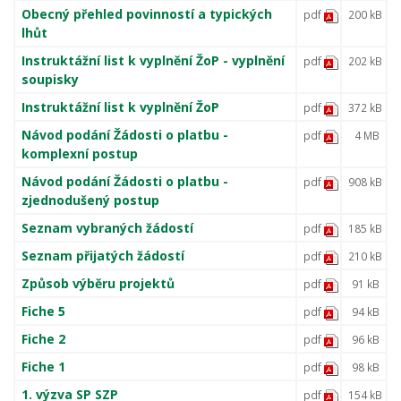
Obecný přehled povinností a typických
pdf
200 kB
lhůt
Instruktážní list k vyplnění ŽoP - vyplnění
pdf
202 kB
soupisky
Instruktážní list k vyplnění ŽoP
pdf
372 kB
Návod podání Žádosti o platbu -
pdf
4 MB
komplexní postup
Návod podání Žádosti o platbu -
pdf
908 kB
zjednodušený postup
Seznam vybraných žádostí
pdf
185 kB
Seznam přijatých žádostí
pdf
210 kB
Způsob výběru projektů
pdf
91 kB
Fiche 5
pdf
94 kB
Fiche 2
pdf
96 kB
Fiche 1
pdf
98 kB
1. výzva SP SZP
pdf
154 kB