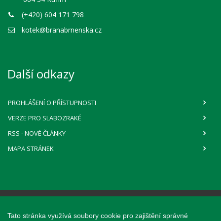
(+420) 604 171 798
kotek@branabrnenska.cz
Další odkazy
PROHLÁŠENÍ O PŘÍSTUPNOSTI
VERZE PRO SLABOZRAKÉ
RSS
- NOVÉ ČLÁNKY
MAPA STRÁNEK
Webové stránky pro obce a občany
Tato stránka využívá soubory cookie pro zajištění správné