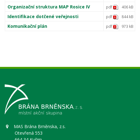
Organizační struktura MAP Rosice IV
pdf
406 kB
Identifikace dotčené veřejnosti
pdf
844 kB
Komunikační plán
pdf
973 kB
MAS Brána Brněnska, z.s.
Otevřená 553
664 34 Kuřim