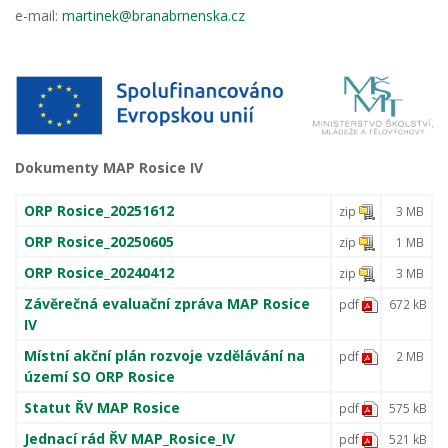
e-mail:
martinek@branabrnenska.cz
Dokumenty MAP Rosice IV
ORP Rosice_20251612
zip
3 MB
ORP Rosice_20250605
zip
1 MB
ORP Rosice_20240412
zip
3 MB
Závěrečná evaluační zpráva MAP Rosice
pdf
672 kB
IV
Místní akční plán rozvoje vzdělávání na
pdf
2 MB
území SO ORP Rosice
Statut ŘV MAP Rosice
pdf
575 kB
Jednací rád ŘV MAP_Rosice_IV
pdf
521 kB