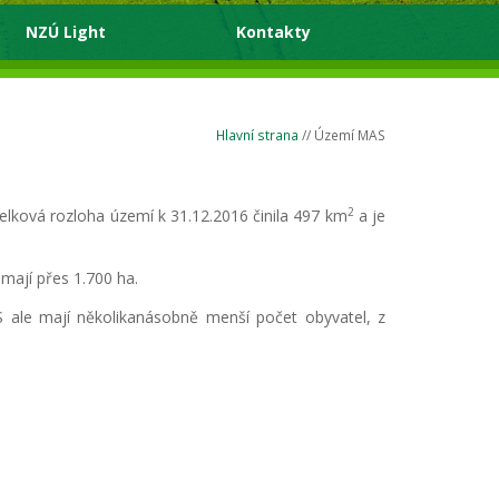
NZÚ Light
Kontakty
Hlavní strana
// Území MAS
2
elková rozloha území k 31.12.2016 činila 497 km
a je
 mají přes 1.700 ha.
S ale mají několikanásobně menší počet obyvatel, z