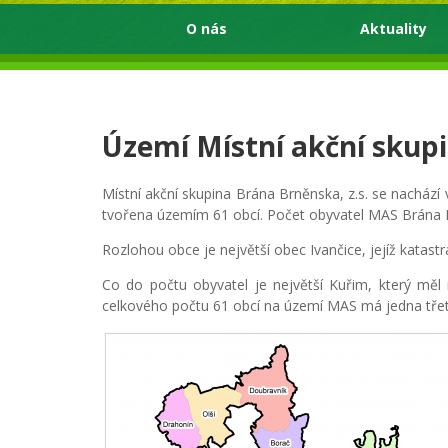
O nás
Aktuality
Území Místní akční skupi
Místní akční skupina Brána Brněnska, z.s. se nacház
tvořena územím 61 obcí. Počet obyvatel MAS Brána B
Rozlohou obce je největší obec Ivančice, jejíž katast
Co do počtu obyvatel je největší Kuřim, který měl
celkového počtu 61 obcí na území MAS má jedna třeti