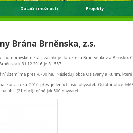
Dotační možnosti
Projekty
ny Brána Brněnska, z.s.
í v Jihomoravském kraji, zasahuje do okresu Brno-venkov a Blansko. C
rněnska k 31.12.2016 je 81.557.
rální území má přes 4.700 ha. Následují obce Oslavany a Kuřim, které
 na konci roku 2016 přes jedenáct tisíc obyvatel. Ostatní obce MA
na obcí (21 obcí) méně jak 500 obyvatel.