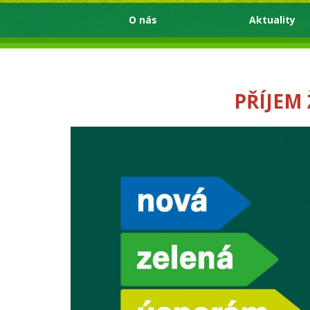
O nás
Aktuality
PŘÍJEM