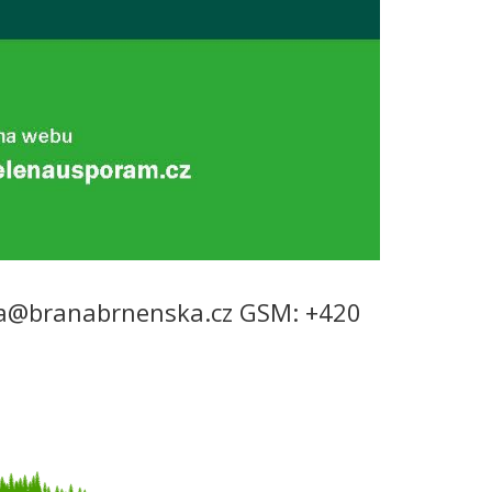
va@branabrnenska.cz
GSM: +420