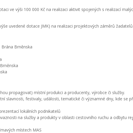
taci ve výši 100 000 Kč na realizaci aktivit spojených s realizací ma
ýše uvedené dotace JMK) na realizaci projektových záměrů žadatelů
S Brána Brněnska
a
 Brněnska
nska
hou propagovat) místní produkci a producenty, výrobce či služby.
tní slavnosti, festivaly, události, tematické či významné dny, kde se p
prezentací lokálních podnikatelů
návaznosti na služby a produkty v oblasti cestovního ruchu a odbytu r
ajímavých místech MAS