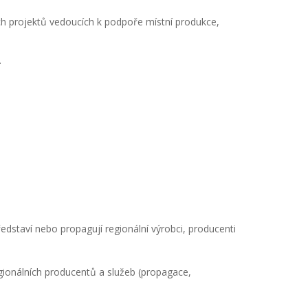
lých projektů vedoucích k podpoře místní produkce,
.
ředstaví nebo propagují regionální výrobci, producenti
egionálních producentů a služeb (propagace,