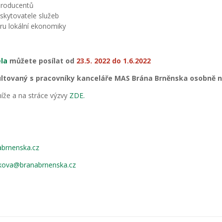
 producentů
skytovatele služeb
ru lokální ekonomiky
ela
můžete posílat od
23.5. 2022 do 1.6.2022
ltovaný s pracovníky kanceláře MAS Brána Brněnska osobně n
íže a na stráce výzvy
ZDE.
brnenska.cz
ikova@branabrnenska.cz