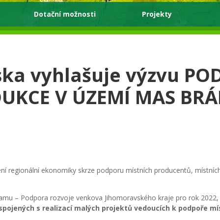
Dotační možnosti
Projekty
ka vyhlašuje výzvu P
UKCE V ÚZEMÍ MAS BR
ílení regionální ekonomiky skrze podporu místních producentů, místních 
ramu – Podpora rozvoje venkova Jihomoravského kraje pro rok 2022,
 spojených s realizací malých projektů vedoucích k podpoře mís