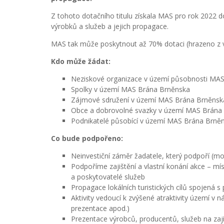
Z tohoto dotačního titulu získala MAS pro rok 2022 do
výrobků a služeb a jejich propagace.
MAS tak může poskytnout až 70% dotaci (hrazeno z v
Kdo může žádat:
Neziskové organizace v území působnosti MA
Spolky v území MAS Brána Brněnska
Zájmové sdružení v území MAS Brána Brněnsk
Obce a dobrovolné svazky v území MAS Brána
Podnikatelé působící v území MAS Brána Brně
Co bude podpořeno:
Neinvestiční záměr žadatele, který podpoří (mo
Podpoříme zajištění a vlastní konání akce – mís
a poskytovatelé služeb
Propagace lokálních turistických cílů spojená s 
Aktivity vedoucí k zvýšené atraktivity území v 
prezentace apod.)
Prezentace výrobců, producentů, služeb na z