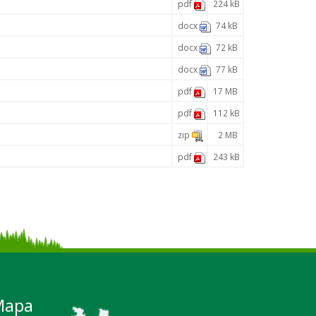
pdf
224 kB
docx
74 kB
docx
72 kB
docx
77 kB
pdf
17 MB
pdf
112 kB
zip
2 MB
pdf
243 kB
Mapa