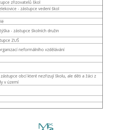
tupce zřizovatelů škol
elekovice - zástupce vedení škol
lé
týška - zástupce školních družin
stupce ZUŠ
 organizací neformálního vzdělávání
ástupce obcí které nezřizují školu, ale děti a žáci z
ly v území