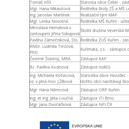
Tomáš Kříž
Starosta obce Čebín - zás
Mgr. Hana Mikaušová
Ředitelka školy ZŠ a MŠ L
Ing. Jaroslav Martínek
Realizační tým MAP
Mgr. Lenka Novotná
Ředitelka MŠ Kuřim - učite
Miroslava Hemalová v
Školní družina Veverská Bí
zastoupení Jiřina Súkupová
Pavlína Zámečníková, Dis.
Ředitelka ZUŠ Kuřim - zá
RNDr. Ludmila Tvrzová,
Kuřimata, z.s. - zástupce
PhD.
Čestmír Šťastný, MBA
Zástupce KAP
Bc. Pavlína Kozinová
Zástupce rodičů
Ing. Michaela Košvicová,
Starostka obce Hvozdec - z
vz. v plná moc J.Žilková
těchto obcí navštěvují ško
Mgr. Hana Němcová
Zástupce ORP Kuřim
Ing. et Ing. Jitka Loučná
Zástupce ITI Brno
Mgr. Jana Dvořáčková
Zástupce NPI ČR