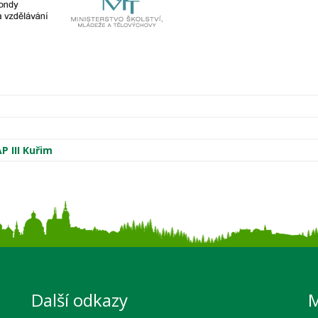
P III Kuřim
Další odkazy