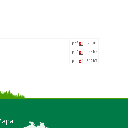
pdf
73 kB
pdf
128 kB
pdf
649 kB
Mapa