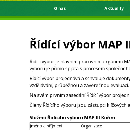
O nás
Aktuality
Řídící výbor MAP I
Řídící výbor je hlavním pracovním orgánem MAP
výboru je přímo spjatá s procesem společného
Řídící výbor projednává a schvaluje dokumenty
vzdělávání, průběžnou a závěrečnou evaluaci.
Na svém prvním zasedání Řídící výbor projednáv
Členy Řídícího výboru jsou zástupci klíčových 
Složení Řídícího výboru MAP III Kuřim
Jméno a příjmení
Organizace