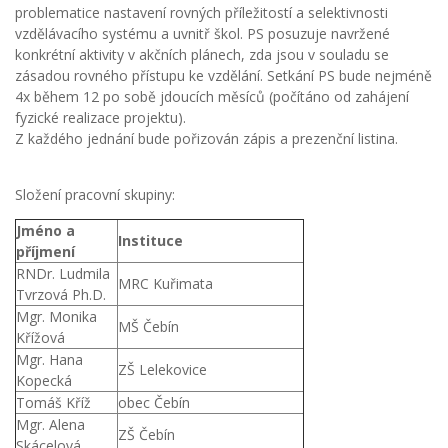
problematice nastavení rovných příležitostí a selektivnosti
vzdělávacího systému a uvnitř škol. PS posuzuje navržené
konkrétní aktivity v akčních plánech, zda jsou v souladu se
zásadou rovného přístupu ke vzdělání. Setkání PS bude nejméně
4x během 12 po sobě jdoucích měsíců (počítáno od zahájení
fyzické realizace projektu).
Z každého jednání bude pořizován zápis a prezenční listina.
Složení pracovní skupiny:
Jméno a
Instituce
příjmení
RNDr. Ludmila
MRC Kuřimata
Tvrzová Ph.D.
Mgr. Monika
MŠ Čebín
Křížová
Mgr. Hana
ZŠ Lelekovice
Kopecká
Tomáš Kříž
obec Čebín
Mgr. Alena
ZŠ Čebín
Skácelová