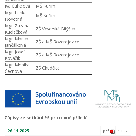
Iva Čuhelová
MŠ Kuřim
Mgr. Lenka
MŠ Kuřim
Novotná
Mgr. Zuzana
ZŠ Veverská Bítýška
Kudláčková
Mgr. Marika
ZŠ a MŠ Rozdrojovice
Jančálková
Mgr. Josef
ZŠ a MŠ Rozdrojovice
Kováčik
Mgr. Monika
ZŠ Chudčice
Čechová
Zápisy ze setkání PS pro rovné příle K
26.11.2025
pdf
130 kB