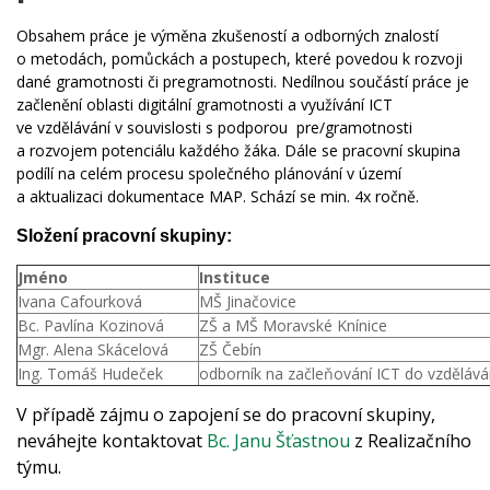
Obsahem práce je výměna zkušeností a odborných znalostí
o metodách, pomůckách a postupech, které povedou k rozvoji
dané gramotnosti či pregramotnosti. Nedílnou součástí práce je
začlenění oblasti digitální gramotnosti a využívání ICT
ve vzdělávání v souvislosti s podporou pre/gramotnosti
a rozvojem potenciálu každého žáka. Dále se pracovní skupina
podílí na celém procesu společného plánování v území
a aktualizaci dokumentace MAP. Schází se min. 4x ročně.
Složení pracovní skupiny:
Jméno
Instituce
Ivana Cafourková
MŠ Jinačovice
Bc. Pavlína Kozinová
ZŠ a MŠ Moravské Knínice
Mgr. Alena Skácelová
ZŠ Čebín
Ing. Tomáš Hudeček
odborník na začleňování ICT do vzdělává
V případě zájmu o zapojení se do pracovní skupiny,
neváhejte kontaktovat
Bc. Janu Šťastnou
z Realizačního
týmu.