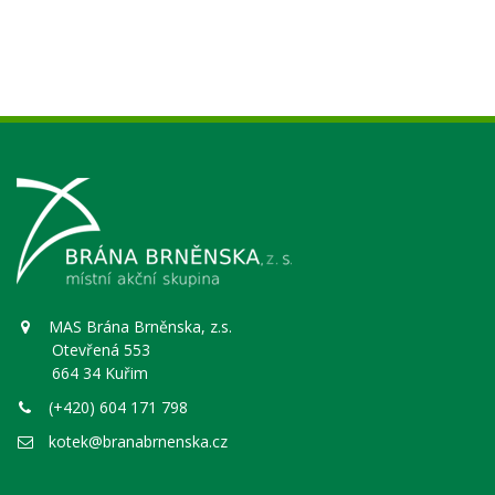
MAS Brána Brněnska, z.s.
Otevřená 553
664 34 Kuřim
(+420) 604 171 798
kotek@branabrnenska.cz