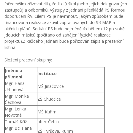
(především zřizovatelů), ředitelů škol (nebo jejich delegovaných
zástupců) a odborníků. Výstupy z jednání předkládá PS formou
doporučení ŘV. Cílem PS je navrhnout, jakým způsobem bude
financována realizace aktivit zapracovaných do SR MAP a
akčních plánů. Setkání PS bude nejméně 4x během 12 po sobě
jdoucích měsíců (počítáno od zahájení fyzické realizace
projektu).Z každého jednání bude pořizován zápis a prezenční
listina.
Složení pracovní skupiny:
Jméno a
Instituce
příjmení
Mgr. Hana
MŠ Jinačovice
Urbanová
Mgr. Monika
ZŠ Chudčice
Čechová
Mgr. Lenka
MŠ Kuřim
Novotná
Tomáš Kříž
obec Čebín
Mgr. Bc. Hana
ZŠ Tyršova, Kuřim