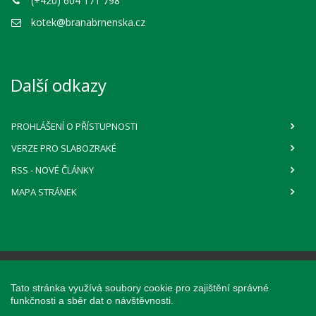
(+420) 604 171 798
kotek@branabrnenska.cz
Další odkazy
PROHLÁŠENÍ O PŘÍSTUPNOSTI
VERZE PRO SLABOZRAKÉ
RSS
- NOVÉ ČLÁNKY
MAPA STRÁNEK
Webové stránky pro obce a občany
Tato stránka využívá soubory cookie pro zajištění správné
provozuje
Obce na webu s.r.o.
funkčnosti a sběr dat o návštěvnosti.
Při poskytování služeb nám pomáhají cookies, prohlížením těchto