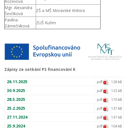
Kočevová
Mgr. Alexandra
ZŠ a MŠ Moravské Knínice
Ševčíková
Pavlína
ZUŠ Kuřim
Zámečníková
Zápisy ze setkání PS financování K
26.11.2025
pdf
128 kB
30.9.2025
pdf
123 kB
28.5.2025
pdf
170 kB
25.2.2025
pdf
137 kB
27.11.2024
pdf
137 kB
25.9.2024
pdf
104 kB