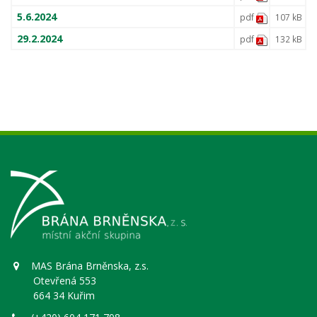
5.6.2024
pdf
107 kB
29.2.2024
pdf
132 kB
MAS Brána Brněnska, z.s.
Otevřená 553
664 34 Kuřim