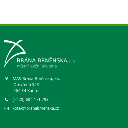
MAS Brána Brněnska, z.s.
Otevřená 553
664 34 Kuřim
(+420) 604 171 798
kotek@branabrnenska.cz