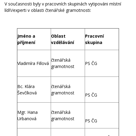
V současnosti byly v pracovních skupinách vytipováni místní
lídři/experti v oblasti čtenářské gramotnosti:
Jméno a
Oblast
Pracovní
příjmení
vzdělávání
skupina
čtenářská
Vladimíra Fillová
PS ČG
gramotnost
Bc. Klára
čtenářská
Ševčíková
gramotnost
PS ČG
Mgr. Hana
čtenářská
Urbanová
gramotnost
PS ČG