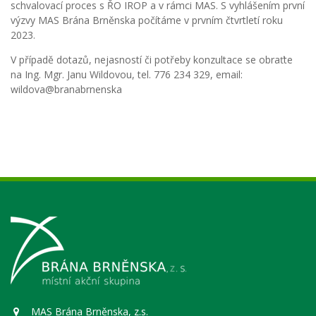
schvalovací proces s ŘO IROP a v rámci MAS. S vyhlášením první
výzvy MAS Brána Brněnska počítáme v prvním čtvrtletí roku
2023.
V případě dotazů, nejasností či potřeby konzultace se obraťte
na Ing. Mgr. Janu Wildovou, tel. 776 234 329, email:
wildova@branabrnenska
MAS Brána Brněnska, z.s.