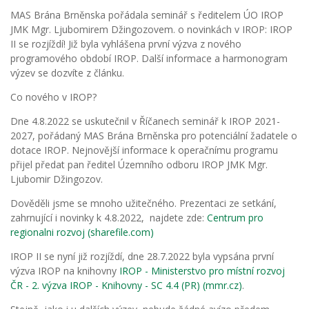
MAS Brána Brněnska pořádala seminář s ředitelem ÚO IROP
JMK Mgr. Ljubomirem Džingozovem. o novinkách v IROP: IROP
II se rozjíždí! Již byla vyhlášena první výzva z nového
programového období IROP. Další informace a harmonogram
výzev se dozvíte z článku.
Co nového v IROP?
Dne 4.8.2022 se uskutečnil v Říčanech seminář k IROP 2021-
2027, pořádaný MAS Brána Brněnska pro potenciální žadatele o
dotace IROP. Nejnovější informace k operačnímu programu
přijel předat pan ředitel Územního odboru IROP JMK Mgr.
Ljubomir Džingozov.
Dověděli jsme se mnoho užitečného. Prezentaci ze setkání,
zahrnující i novinky k 4.8.2022, najdete zde:
Centrum pro
regionalni rozvoj (sharefile.com)
IROP II se nyní již rozjíždí, dne 28.7.2022 byla vypsána první
výzva IROP na knihovny
IROP - Ministerstvo pro místní rozvoj
ČR - 2. výzva IROP - Knihovny - SC 4.4 (PR) (mmr.cz)
.