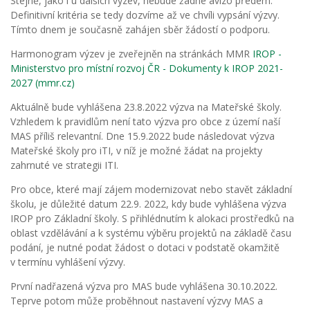
Stejně, jako i u dalších výzev, nebude žádné avízo předem.
Definitivní kritéria se tedy dozvíme až ve chvíli vypsání výzvy.
Tímto dnem je současně zahájen sběr žádostí o podporu.
Harmonogram výzev je zveřejněn na stránkách MMR
IROP -
Ministerstvo pro místní rozvoj ČR - Dokumenty k IROP 2021-
2027 (mmr.cz)
Aktuálně bude vyhlášena 23.8.2022 výzva na Mateřské školy.
Vzhledem k pravidlům není tato výzva pro obce z území naší
MAS příliš relevantní. Dne 15.9.2022 bude následovat výzva
Mateřské školy pro iTI, v níž je možné žádat na projekty
zahrnuté ve strategii ITI.
Pro obce, které mají zájem modernizovat nebo stavět základní
školu, je důležité datum 22.9. 2022, kdy bude vyhlášena výzva
IROP pro Základní školy. S přihlédnutím k alokaci prostředků na
oblast vzdělávání a k systému výběru projektů na základě času
podání, je nutné podat žádost o dotaci v podstatě okamžitě
v termínu vyhlášení výzvy.
První nadřazená výzva pro MAS bude vyhlášena 30.10.2022.
Teprve potom může proběhnout nastavení výzvy MAS a