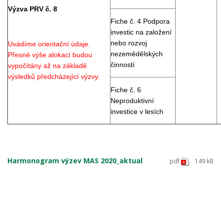
Výzva PRV č. 8
Fiche č. 4 Podpora
investic na založení
nebo rozvoj
Uvádíme orientační údaje.
nezemědělských
Přesné výše alokací budou
činností
vypočítány až na základě
výsledků předcházející výzvy.
Fiche č. 6
Neproduktivní
investice v lesích
Harmonogram výzev MAS 2020_aktual
pdf
149 kB