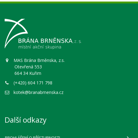
MAS Brána Brněnska, z.s.
Otevřená 553
664 34 Kuřim
(+420) 604 171 798
kotek@branabrnenska.cz
Další odkazy
PROHLÁŠENÍ O PŘÍSTUPNOSTI