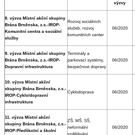
výzvy
8. výzva Místní akční skupiny
Rozvoj sociálních
Brána Brněnska, z.s.-IROP-
služeb, rozvoj
06/2020
Komunitní centra a sociální
komunitních center
služby
9. výzva Místní akční skupiny
Terminály a
Brána Brněnska, z.s.-IROP-
parkovací systémy,
06/2020
Dopravní infrastruktura
bezpečnost dopravy
10. výzva Místní akční
skupiny Brána Brněnska, z.s.-
Cyklodoprava
06/2020
IROP-Cyklo/dopravní
infrastruktura
11. výzva Místní akční
ZŠ, MŠ, SŠ,
skupiny Brána Brněnska, z.s.-
neformální
06/2020
IROP-Předškolní a školní
vzdělávání