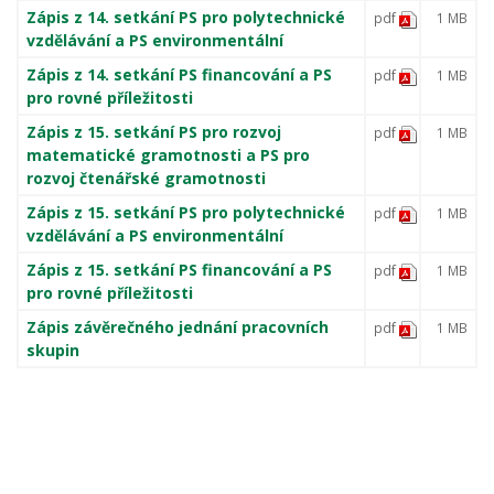
Zápis z 14. setkání PS pro polytechnické
pdf
1 MB
vzdělávání a PS environmentální
Zápis z 14. setkání PS financování a PS
pdf
1 MB
pro rovné příležitosti
Zápis z 15. setkání PS pro rozvoj
pdf
1 MB
matematické gramotnosti a PS pro
rozvoj čtenářské gramotnosti
Zápis z 15. setkání PS pro polytechnické
pdf
1 MB
vzdělávání a PS environmentální
Zápis z 15. setkání PS financování a PS
pdf
1 MB
pro rovné příležitosti
Zápis závěrečného jednání pracovních
pdf
1 MB
skupin