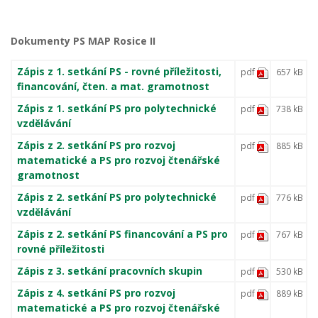
Dokumenty PS MAP Rosice II
Zápis z 1. setkání PS - rovné příležitosti,
pdf
657 kB
financování, čten. a mat. gramotnost
Zápis z 1. setkání PS pro polytechnické
pdf
738 kB
vzdělávání
Zápis z 2. setkání PS pro rozvoj
pdf
885 kB
matematické a PS pro rozvoj čtenářské
gramotnost
Zápis z 2. setkání PS pro polytechnické
pdf
776 kB
vzdělávání
Zápis z 2. setkání PS financování a PS pro
pdf
767 kB
rovné příležitosti
Zápis z 3. setkání pracovních skupin
pdf
530 kB
Zápis z 4. setkání PS pro rozvoj
pdf
889 kB
matematické a PS pro rozvoj čtenářské