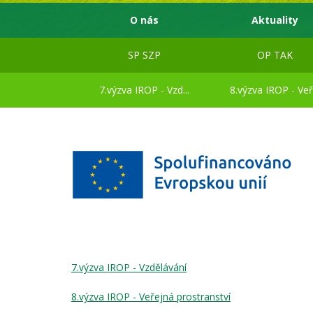
O nás
Aktuality
SP SZP
OP TAK
7.výzva IROP - Vzd...
8.výzva IROP - Veř.
7.výzva IROP - Vzdělávání
8.výzva IROP - Veřejná prostranství