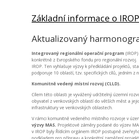
Základní informace o IRO
Aktualizovaný harmonogr
Integrovaný regionální operační program
(IROP) 
konkrétně z Evropského fondu pro regionální rozvoj. 
IROP. Ten vyhlašuje výzvy k předkládání projektů, st
podporuje 10 oblastí, tzv. specifických cílů, jedním z
Komunitně vedený místní rozvoj (CLLD).
Cílem této oblasti je vyvážený udržitelný územní rozv
obyvatel z venkovských oblastí do větších měst a jeji
infrastruktury ve venkovských oblastech.
V rámci komunitně vedeného místního rozvoje v územ
výzvy MAS.
Projektové záměry podané do výzev MAS m
v IROP byly Řídícím orgánem IROP postupně zveřejňo
podkladem pro přípravu a konkrétní zaměření proje