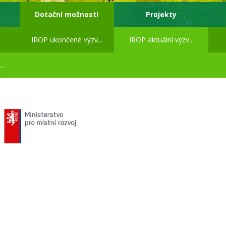
Dotační možnosti
Projekty
IROP ukončené výzv...
IROP aktuální výzv...
..