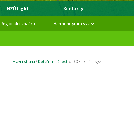
NZÚ Light
Kontakty
Regionální značka
Harmonogram výzev
Hlavní strana
/
Dotační možnosti
// IROP aktuální výz...