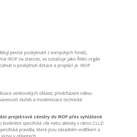
dělují peníze poskytnuté z evropských fondů,
má IROP na starosti, se označuje jako Řídicí orgán
dnutí o poskytnutí dotace a proplácí je. IROP
ilizace venkovských oblastí, předcházení odlivu
vybavenosti služeb a modernizace technické
dat projektové záměry do IROP přes vyhlášené
onkrétní specifické cíle nebo aktivity v rámci CLLD
pecifická pravidla, která jsou zásadním vodítkem a
výzvy v oblastech: