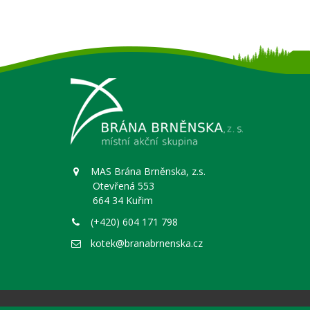
MAS Brána Brněnska, z.s.
Otevřená 553
664 34 Kuřim
(+420) 604 171 798
kotek@branabrnenska.cz