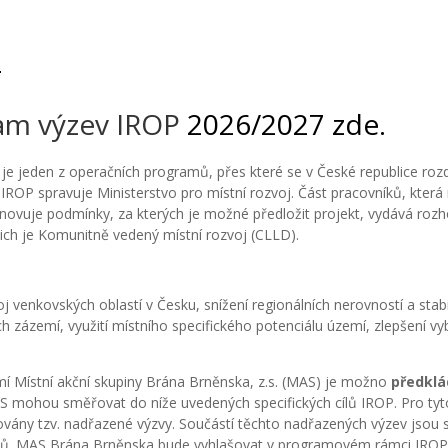
P
am výzev IROP
2026/2027 zde.
je jeden z operačních programů, přes které se v České republice roz
IROP spravuje Ministerstvo pro místní rozvoj. Část pracovníků, která 
anovuje podmínky, za kterých je možné předložit projekt, vydává rozho
 nich je Komunitně vedený místní rozvoj (CLLD).
oj venkovských oblastí v Česku, snížení regionálních nerovností a stab
ch zázemí, využití místního specifického potenciálu území, zlepšení 
í Místní akční skupiny Brána Brněnska, z.s. (MAS) je možno
předklá
ohou směřovat do níže uvedených specifických cílů IROP. Pro tyto k
vány tzv.
nadřazené výzvy. Součástí těchto nadřazených výzev jsou s
ktů. MAS Brána Brněnska bude vyhlašovat v programovém rámci IROP 