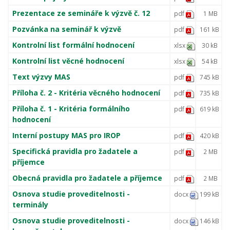
Prezentace ze semináře k výzvě č. 12
pdf
1 MB
Pozvánka na seminář k výzvě
pdf
161 kB
Kontrolní list formální hodnocení
xlsx
30 kB
Kontrolní list věcné hodnocení
xlsx
54 kB
Text výzvy MAS
pdf
745 kB
Příloha č. 2 - Kritéria věcného hodnocení
pdf
735 kB
Příloha č. 1 - Kritéria formálního
pdf
619 kB
hodnocení
Interní postupy MAS pro IROP
pdf
420 kB
Specifická pravidla pro žadatele a
pdf
2 MB
příjemce
Obecná pravidla pro žadatele a příjemce
pdf
2 MB
Osnova studie proveditelnosti -
docx
199 kB
terminály
Osnova studie proveditelnosti -
docx
146 kB