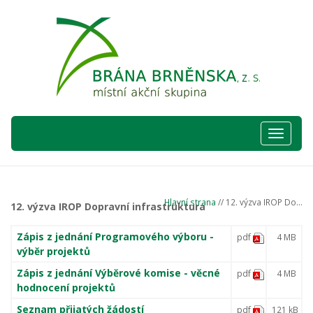
Hlavní
nabídka
Hlavní strana
// 12. výzva IROP Do...
12. výzva IROP Dopravní infrastruktura
Zápis z jednání Programového výboru -
pdf
4 MB
výběr projektů
Zápis z jednání Výběrové komise - věcné
pdf
4 MB
hodnocení projektů
Seznam přijatých žádostí
pdf
121 kB