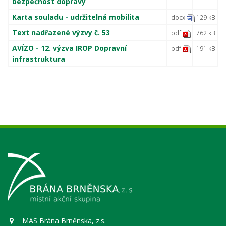
bezpečnost dopravy
Karta souladu - udržitelná mobilita
docx
129 kB
Text nadřazené výzvy č. 53
pdf
762 kB
AVÍZO - 12. výzva IROP Dopravní
pdf
191 kB
infrastruktura
MAS Brána Brněnska, z.s.