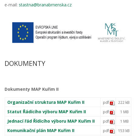
e-mail:
stastna@branabrnenska.cz
DOKUMENTY
Dokumenty MAP Kuřim II
Organizační struktura MAP Kuřim II
pdf
222 kB
Statut Řádícího výboru MAP Kuřim II
pdf
1 MB
Jednací řád Řídícího výboru MAP Kuřim II
pdf
1 MB
Komunikační plán MAP Kuřim II
pdf
153 kB