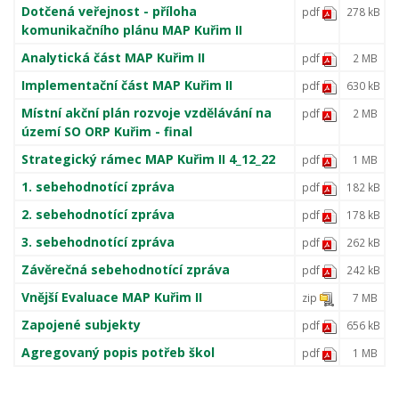
Dotčená veřejnost - příloha
pdf
278 kB
komunikačního plánu MAP Kuřim II
Analytická část MAP Kuřim II
pdf
2 MB
Implementační část MAP Kuřim II
pdf
630 kB
Místní akční plán rozvoje vzdělávání na
pdf
2 MB
území SO ORP Kuřim - final
Strategický rámec MAP Kuřim II 4_12_22
pdf
1 MB
1. sebehodnotící zpráva
pdf
182 kB
2. sebehodnotící zpráva
pdf
178 kB
3. sebehodnotící zpráva
pdf
262 kB
Závěrečná sebehodnotící zpráva
pdf
242 kB
Vnější Evaluace MAP Kuřim II
zip
7 MB
Zapojené subjekty
pdf
656 kB
Agregovaný popis potřeb škol
pdf
1 MB