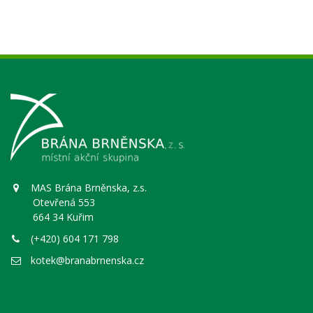
MAS Brána Brněnska, z.s.
Otevřená 553
664 34 Kuřim
(+420) 604 171 798
kotek@branabrnenska.cz