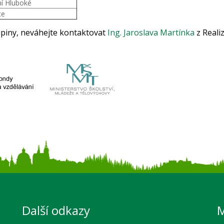
í Hluboké
ce
upiny, neváhejte kontaktovat
Ing. Jaroslava Martínka
z Reali
Další odkazy