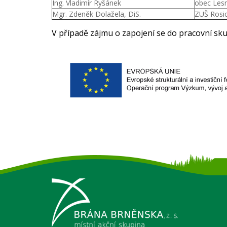
Ing. Vladimír Ryšánek
obec Lesn
Mgr. Zdeněk Dolažela, DiS.
ZUŠ Rosi
V případě zájmu o zapojení se do pracovní sk