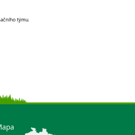
začního týmu.
Mapa