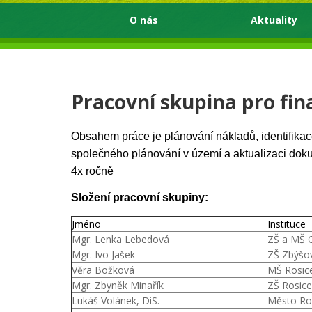
O nás
Aktuality
Pracovní skupina pro fi
Obsahem práce je plánování nákladů, identifikace
společného plánování v území a aktualizaci dok
4x ročně
Složení pracovní skupiny:
Jméno
Instituce
Mgr. Lenka Lebedová
ZŠ a MŠ O
Mgr. Ivo Jašek
ZŠ Zbýšo
Věra Božková
MŠ Rosic
Mgr. Zbyněk Minařík
ZŠ Rosice
Lukáš Volánek, DiS.
Město Ro