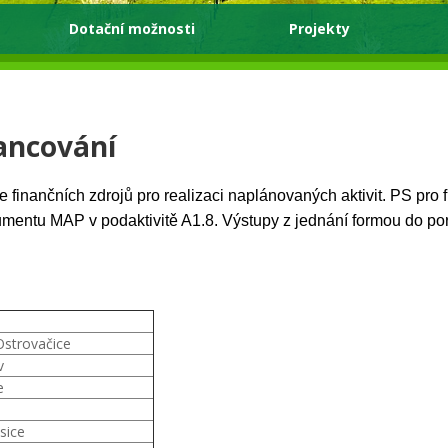
Dotační možnosti
Projekty
nancování
 finančních zdrojů pro realizaci naplánovaných aktivit. PS pro 
umentu MAP v podaktivitě A1.8. Výstupy z jednání formou do p
strovačice
v
e
sice