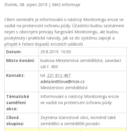
čtvrtek, 08. srpen 2019 |
MAS informuje
Cílem semináře je informování o nástroji Monitoringu eroze ve
vazbě na protierozní ochranu půdy. Účastníci budou seznámeni
nejen s obecnými principy fungování Monitoringu, ale budou
poskytnuty i praktické návody, jak se do systému zapojit a
přispět k řešení dopadů erozních událostí.
Datum:
29.8.2019 10:00
Místo konání:
budova Ministerstva zemědělství, zasedací
sál č. 400
Kontakt:
tel.
221 812 487
adela.knittlova@mze.cz
Ministerstvo zemědělství
Tématické
Informování o nástroji Monitoringu eroze
zaměření
ve vazbě na protierozní ochranu půdy
akce:
Cílová
Zejména starostové obcí, nicméně také
skupina:
zemědělci a zemědělští poradci