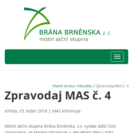
Hlavní
nabídka
Hlavní strana
/
Aktuality
// Zpravodaj MAS č. 4
Zpravodaj MAS č. 4
středa, 03. leden 2018 |
MAS informuje
Místní akční skupina Brána Brněnska, z.s. vydala další číslo
zpravodaje, ve kterém informuje o aktuálním dění v MAS,