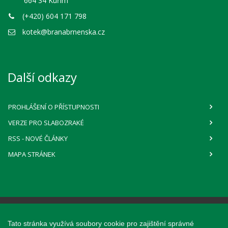
664 34 Kuřim
(+420) 604 171 798
kotek@branabrnenska.cz
Další odkazy
PROHLÁŠENÍ O PŘÍSTUPNOSTI
VERZE PRO SLABOZRAKÉ
RSS
- NOVÉ ČLÁNKY
MAPA STRÁNEK
Webové stránky pro obce a občany
Tato stránka využívá soubory cookie pro zajištění správné