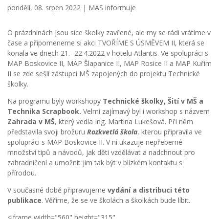
pondělí, 08. srpen 2022 |
MAS informuje
O prázdninách jsou sice školky zavřené, ale my se rádi vrátíme v
čase a připomeneme si akci TVOŘÍME S ÚSMĚVEM II, která se
konala ve dnech 21.- 22.4.2022 v hotelu Atlantis. Ve spolupráci s
MAP Boskovice II, MAP Šlapanice II, MAP Rosice II a MAP Kuřim
II se zde sešli zástupci MŠ zapojených do projektu Technické
školky.
Na programu byly workshopy
Technické školky, Šití v MŠ a
Technika Scrapbook.
Velmi zajímavý byl i workshop s názvem
Zahrada v MŠ
, který vedla Ing. Martina Lukešová. Při něm
představila svoji brožuru
Rozkvetlá škola
, kterou připravila ve
spolupráci s MAP Boskovice II. V ní ukazuje nepřeberné
množství tipů a návodů, jak děti vzdělávat a nadchnout pro
zahradničení a umožnit jim tak být v blízkém kontaktu s
přírodou.
V současné době připravujeme
vydání a distribuci této
publikace
. Věříme, že se ve školách a školkách bude líbit.
<iframe width="560" height="315"