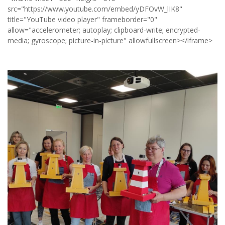
src="https://www.youtube.com/embed/yDFOvW_lIK8"
title="YouTube video player" frameborder="0"
allow="accelerometer; autoplay; clipboard-write; encrypted-
media; gyroscope; picture-in-picture" allowfullscreen></iframe>