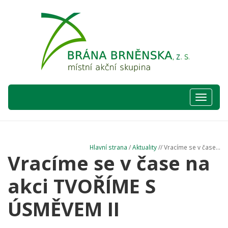
Hlavní
nabídka
Hlavní strana
/
Aktuality
// Vracíme se v čase...
Vracíme se v čase na
akci TVOŘÍME S
ÚSMĚVEM II