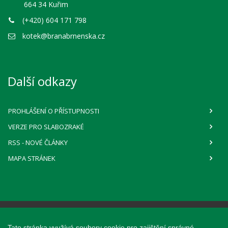
664 34 Kuřim
(+420) 604 171 798
kotek@branabrnenska.cz
Další odkazy
PROHLÁŠENÍ O PŘÍSTUPNOSTI
VERZE PRO SLABOZRAKÉ
RSS
- NOVÉ ČLÁNKY
MAPA STRÁNEK
Webové stránky pro obce a občany
Tato stránka využívá soubory cookie pro zajištění správné