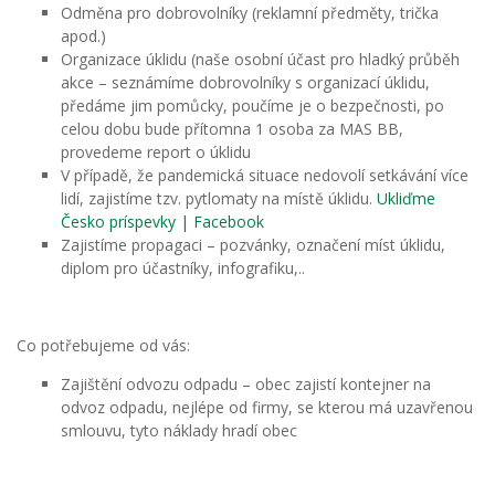
Odměna pro dobrovolníky (reklamní předměty, trička
apod.)
Organizace úklidu (naše osobní účast pro hladký průběh
akce – seznámíme dobrovolníky s organizací úklidu,
předáme jim pomůcky, poučíme je o bezpečnosti, po
celou dobu bude přítomna 1 osoba za MAS BB,
provedeme report o úklidu
V případě, že pandemická situace nedovolí setkávání více
lidí, zajistíme tzv. pytlomaty na místě úklidu.
Ukliďme
Česko príspevky | Facebook
Zajistíme propagaci – pozvánky, označení míst úklidu,
diplom pro účastníky, infografiku,..
Co potřebujeme od vás:
Zajištění odvozu odpadu – obec zajistí kontejner na
odvoz odpadu, nejlépe od firmy, se kterou má uzavřenou
smlouvu, tyto náklady hradí obec