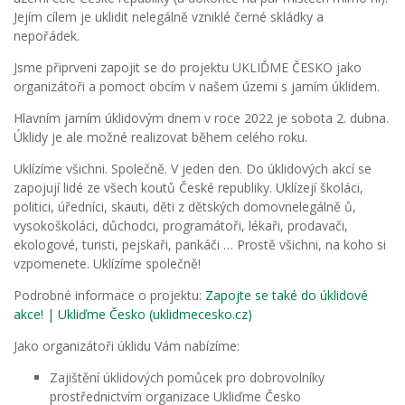
Jejím cílem je uklidit nelegálně vzniklé černé skládky a
nepořádek.
Jsme připrveni zapojit se do projektu UKLIĎME ČESKO jako
organizátoři a pomoct obcím v našem územi s jarním úklidem.
Hlavním jarním úklidovým dnem v roce 2022 je sobota 2. dubna.
Úklidy je ale možné realizovat během celého roku.
Uklízíme všichni. Společně. V jeden den. Do úklidových akcí se
zapojují lidé ze všech koutů České republiky. Uklízejí školáci,
politici, úředníci, skauti, děti z dětských domovnelegálně ů,
vysokoškoláci, důchodci, programátoři, lékaři, prodavači,
ekologové, turisti, pejskaři, pankáči … Prostě všichni, na koho si
vzpomenete. Uklízíme společně!
Podrobné informace o projektu:
Zapojte se také do úklidové
akce! | Ukliďme Česko (uklidmecesko.cz)
Jako organizátoři úklidu Vám nabízíme:
Zajištění úklidových pomůcek pro dobrovolníky
prostřednictvím organizace Ukliďme Česko