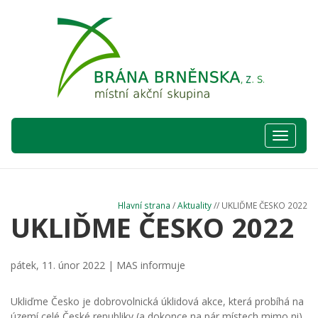
Hlavní
nabídka
Hlavní strana
/
Aktuality
// UKLIĎME ČESKO 2022
UKLIĎME ČESKO 2022
pátek, 11. únor 2022 |
MAS informuje
Ukliďme Česko je dobrovolnická úklidová akce, která probíhá na
území celé České republiky (a dokonce na pár místech mimo ni).