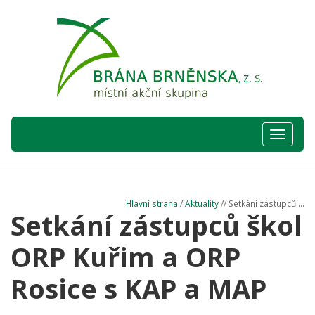
Hlavní
nabídka
Hlavní strana
/
Aktuality
// Setkání zástupců ...
Setkání zástupců škol
ORP Kuřim a ORP
Rosice s KAP a MAP