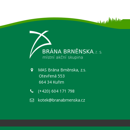
MAS Brána Brněnska, z.s.
Otevřená 553
664 34 Kuřim
(+420) 604 171 798
kotek@branabrnenska.cz