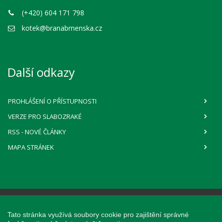
(+420) 604 171 798
kotek@branabrnenska.cz
Další odkazy
PROHLÁŠENÍ O PŘÍSTUPNOSTI
VERZE PRO SLABOZRAKÉ
RSS
- NOVÉ ČLÁNKY
MAPA STRÁNEK
Webové stránky pro obce a občany
Tato stránka využívá soubory cookie pro zajištění správné