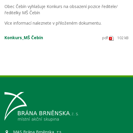
Obec Čebín vyhlašuje Konkurs na obsazení pozice ředitele/
ředitelky MŠ Čebín
Více informací naleznete v přiloženém dokumentu.
Konkurs_MŠ Čebín
pdf
102 kB
MAS Brána Brněnska, z.s.