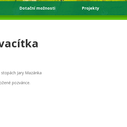
Dotační možnosti
Projekty
vacítka
o stopách Jary Mazánka
iložené pozvánce.