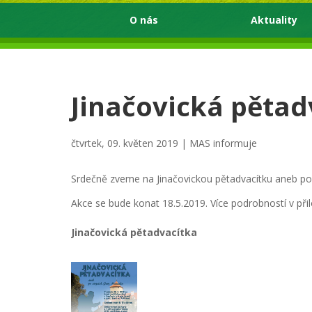
O nás
Aktuality
Jinačovická pětad
čtvrtek, 09. květen 2019 |
MAS informuje
Srdečně zveme na Jinačovickou pětadvacítku aneb p
Akce se bude konat 18.5.2019. Více podrobností v př
Jinačovická pětadvacítka