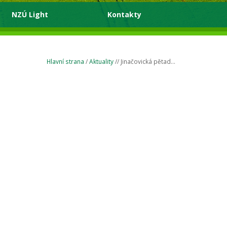
NZÚ Light
Kontakty
Hlavní strana
/
Aktuality
// Jinačovická pětad...