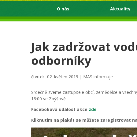
O nás
Aktuality
Jak zadržovat vodu
odborníky
čtvrtek, 02. květen 2019 |
MAS informuje
Srdečně zveme zastupitele obcí, zemědělce a všechny
18:00 ve Zbýšově.
Faceboková událost akce
zde
Kliknutím na plakát se můžete zaregistrovat na