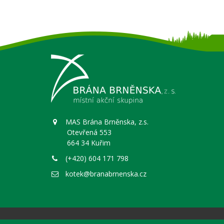
MAS Brána Brněnska, z.s.
Otevřená 553
664 34 Kuřim
(+420) 604 171 798
kotek@branabrnenska.cz