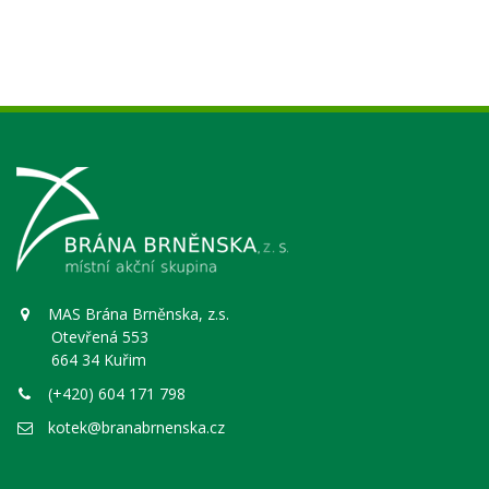
MAS Brána Brněnska, z.s.
Otevřená 553
664 34 Kuřim
(+420) 604 171 798
kotek@branabrnenska.cz