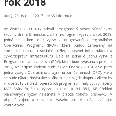
rok 2018
úterý, 28. listopad 2017 |
MAS informuje
Ve čtvrtek 23.11.2017 schválil Programový výbor Místní akční
skupiny Brána Brněnska, z.s. harmonogram výzev pro rok 2018.
Jedná se celkem o 3 výzvy z Integrovaného Regionálního
Operačního Programu (IROP), které budou zaměřeny na
komunitní centra a sociální služby, dopravní infrastrukturu a
cyklo/dopravní infrastrukturu. Dále se jedná o jednu výzvu z
Programu rozvoje venkova (PRV), která bude vypsána v prosinci
2017, ale příjem žádostí bude až od února 2018. A dále je to
jedna výzvy z Operačního programu zaměstnanost (OPZ), která
se bude týkat příměstských táborů a dětských skupin. Celkem by
v roce 2018 ve třech operačních programech měly být vyhlášeny
MAS Brána Brněnska výzvy s alokací 101.941.354,- Kč. Přehled
plánovaných výzev naleznete v příloze tohoto příspěvku. V
případě zájmu o konzultaci Vašeho projektu nás neváhejte
kontaktovat.