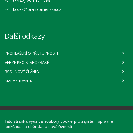
(+420) 604 171 798
kotek@branabrnenska.cz
Další odkazy
PROHLÁŠENÍ O PŘÍSTUPNOSTI
VERZE PRO SLABOZRAKÉ
RSS
- NOVÉ ČLÁNKY
MAPA STRÁNEK
Webové stránky pro obce a občany
Tato stránka využívá soubory cookie pro zajištění správné
provozuje
Obce na webu s.r.o.
funkčnosti a sběr dat o návštěvnosti.
Při poskytování služeb nám pomáhají cookies, prohlížením těchto