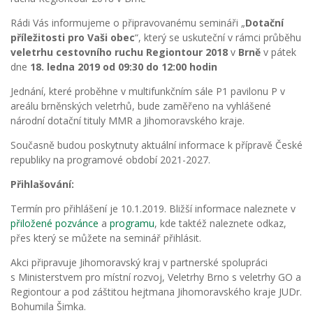
Rádi Vás informujeme o připravovanému semináři „
Dotační
příležitosti pro Vaši obec
“, který se uskuteční v rámci průběhu
veletrhu cestovního ruchu Regiontour 2018
v
Brně
v pátek
dne
18. ledna 2019 od 09:30 do 12:00 hodin
Jednání, které proběhne v multifunkčním sále P1 pavilonu P v
areálu brněnských veletrhů, bude zaměřeno na vyhlášené
národní dotační tituly MMR a Jihomoravského kraje.
Současně budou poskytnuty aktuální informace k přípravě České
republiky na programové období 2021-2027.
Přihlašování:
Termín pro přihlášení je 10.1.2019. Bližší informace naleznete v
přiložené pozvánce
a
programu
, kde taktéž naleznete odkaz,
přes který se můžete na seminář přihlásit.
Akci připravuje Jihomoravský kraj v partnerské spolupráci
s Ministerstvem pro místní rozvoj, Veletrhy Brno s veletrhy GO a
Regiontour a pod záštitou hejtmana Jihomoravského kraje JUDr.
Bohumila Šimka.