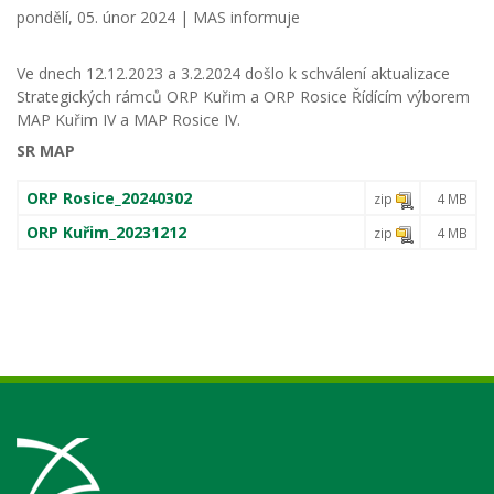
pondělí, 05. únor 2024 |
MAS informuje
Ve dnech 12.12.2023 a 3.2.2024 došlo k schválení aktualizace
Strategických rámců ORP Kuřim a ORP Rosice Řídícím výborem
MAP Kuřim IV a MAP Rosice IV.
SR MAP
ORP Rosice_20240302
zip
4 MB
ORP Kuřim_20231212
zip
4 MB