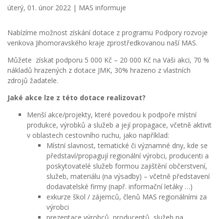
úterý, 01. únor 2022 |
MAS informuje
Nabízíme možnost získání dotace z programu Podpory rozvoje
venkova Jihomoravského kraje zprostředkovanou naší MAS.
Můžete získat podporu 5 000 Kč – 20 000 Kč na Vaši akci, 70 %
nákladů hrazených z dotace JMK, 30% hrazeno z vlastních
zdrojů žadatele.
Jaké akce lze z této dotace realizovat?
Menší akce/projekty, které povedou k podpoře místní
produkce, výrobků a služeb a její propagace, včetně aktivit
v oblastech cestovního ruchu, jako například:
Místní slavnost, tematické či významné dny, kde se
představí/propagují regionální výrobci, producenti a
poskytovatelé služeb formou zajištění občerstvení,
služeb, materiálu (na výsadby) – včetně představení
dodavatelské firmy (např. informační letáky …)
exkurze škol / zájemců, členů MAS regionálními za
výrobci
prezentace výrobců, producentů, služeb na